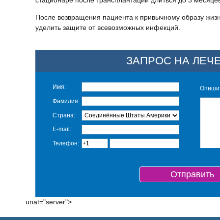
стационаре после трансплантации длиться до 3 месяцев
После возвращения пациента к привычному образу жиз
уделить защите от всевозможных инфекций.
ЗАПРОС НА ЛЕЧ
Имя:
Опишит
Фамилия:
Страна:
E-mail:
Телефон:
unat="server">