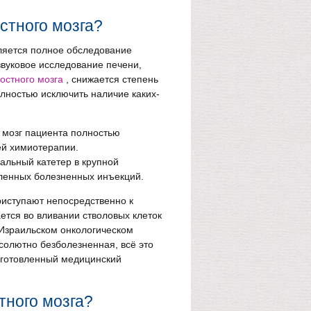
стного мозга?
ляется полное обследование
звуковое исследование печени,
остного мозга
, снижается степень
лностью исключить наличие каких-
 мозг пациента полностью
й химиотерапии.
альный катетер в крупной
сленных болезненных инъекций.
риступают непосредственно к
ется во вливании стволовых клеток
 Израильском онкологическом
бсолютно безболезненная, всё это
дготовленный медицинский
тного мозга?