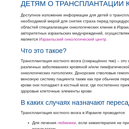
ДЕТЯМ О ТРАНСПЛАНТАЦИИ 
Доступное изложение информации для детей о транспла
необходимой мерой для снятия страха перед процедуро
областей специализации онкологических клиник в Изра
авторитетных израильских медучреждений, осуществляю
является
Израильский онкологический центр
.
Что это такое?
Трансплантация костного мозга (сокращённо ткм) – это
различных заболеваниях кровяной и/или лимфатической
онкологических патологиях. Донорские стволовые гемопо
венозную систему пациента также как при обычном пер
крови они попадают в костный мозг, где постепенно пр
здоровые клеточные элементы крови.
В каких случаях назначают переса
Трансплантация костного мозга в Израиле проводится:
Для лечения
лейкемии
, если химиотерапия не пр
результатам.