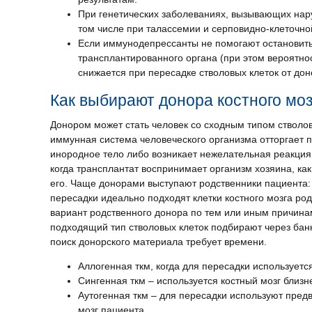
При генетических заболеваниях, вызывающих нару
том числе при талассемии и серповидно-клеточно
Если иммунодепрессанты не помогают остановит
трансплантированного органа (при этом вероятно
снижается при пересадке стволовых клеток от дон
Как выбирают донора костного моз
Донором может стать человек со сходным типом стволов
иммунная система человеческого организма отторгает 
инородное тело либо возникает нежелательная реакция 
когда трансплантат воспринимает организм хозяина, ка
его. Чаще донорами выступают родственники пациента:
пересадки идеально подходят клетки костного мозга род
вариант родственного донора по тем или иным причина
подходящий тип стволовых клеток подбирают через банк
поиск донорского материала требует времени.
Аллогенная ткм, когда для пересадки используетс
Сингенная ткм – используется костный мозг близн
Аутогенная ткм – для пересадки используют пре
мозг пациента.