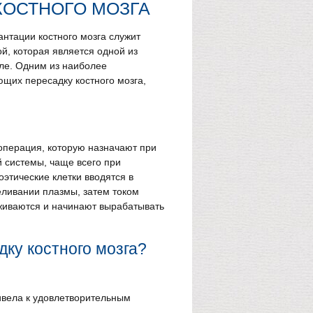
КОСТНОГО МОЗГА
нтации костного мозга служит
й, которая является одной из
иле. Одним из наиболее
щих пересадку костного мозга,
 операция, которую назначают при
 системы, чаще всего при
этические клетки вводятся в
еливании плазмы, затем током
иживаются и начинают вырабатывать
дку костного мозга?
ивела к удовлетворительным