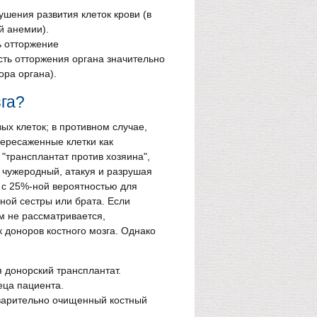
шения развития клеток крови (в
й анемии).
ь отторжение
сть отторжения органа значительно
ора органа).
га?
ых клеток; в противном случае,
пересаженные клетки как
"трансплантат против хозяина",
к чужеродный, атакуя и разрушая
 с 25%-ной вероятностью для
ной сестры или брата. Если
м не рассматривается,
 доноров костного мозга. Однако
я донорский трансплантат.
еца пациента.
дварительно очищенный костный