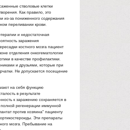
есаженные стволовые клетки
творения. Как правило, это
ени из-за пониженного содержания
рном переливании крови.
отерапии и недостаточная
роятность заражения
ересадки костного мозга пациент
зоне отделения онкогематологии
отики в качестве профилактики.
никами и друзьями, которые при
ерчатки. Не допускается посещение
имают на себя функцию
талость в результате
ность к заражению сохраняется в
ля полной регенерации иммунной
антат против хозяина" пациенту
кортикостероиды. Эти препараты
ного мозга. Пребывание на