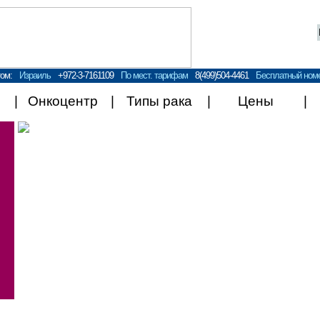
ом:
Израиль
+972-3-7161109
По мест. тарифам
8(499)504-4461
Бесплатный номе
Онкоцентр
Типы рака
Цены