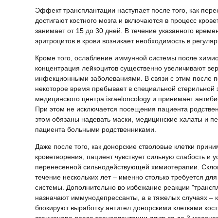
Эффект трансплантации наступает после того, как пер
достигают костного мозга и включаются в процесс крове
занимает от 15 до 30 дней. В течение указанного врем
эритроцитов в крови возникает необходимость в регуля
Кроме того, ослабление иммунной системы после хими
концентрация лейкоцитов существенно увеличивают ве
инфекционными заболеваниями. В связи с этим после п
некоторое время пребывает в специальной стерильной 
медицинского центра israeloncology и принимает антиби
При этом не исключается посещения пациента родствен
этом обязаны надевать маски, медицинские халаты и п
пациента больными родственниками.
Даже после того, как донорские стволовые клетки прин
кроветворения, пациент чувствует сильную слабость и ус
перенесенной сильнодействующей химиотерапии. Склон
течение нескольких лет – именно столько требуется д
системы. Дополнительно во избежание реакции "транспл
назначают иммунодепрессанты, а в тяжелых случаях – 
блокируют выработку антител донорскими клетками кост