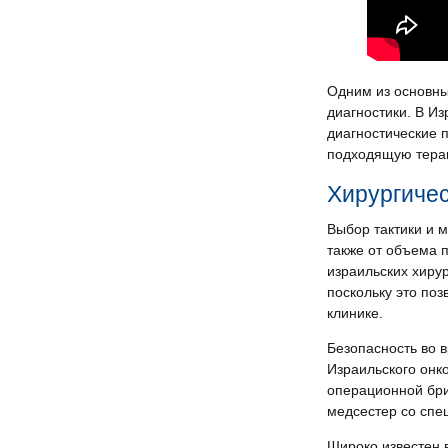
Одним из основны
диагностики. В И
диагностические 
подходящую тера
Хирургичес
Выбор тактики и м
также от объема 
израильских хиру
поскольку это по
клинике.
Безопасность во 
Израильского онк
операционной бри
медсестер со спец
Широко известен 