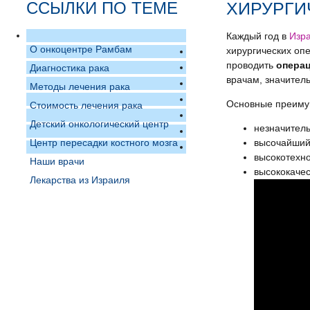
ССЫЛКИ ПО ТЕМЕ
ХИРУРГИ
Каждый год в
Изра
О онкоцентре Рамбам
хирургических оп
проводить
операц
Диагностика рака
врачам, значитель
Методы лечения рака
Основные преимущ
Стоимость лечения рака
Детский онкологический центр
незначител
Центр пересадки костного мозга
высочайший
высокотехн
Наши врачи
высококаче
Лекарства из Израиля