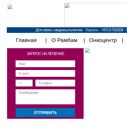
Для связи с медконсультантом:
Израиль
+972-3-7161109
Главная
О Рамбам
Онкоцентр
ЗАПРОС НА ЛЕЧЕНИЕ