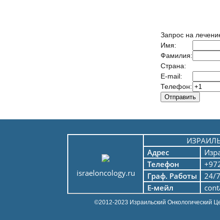
Запрос на лечени
Имя:
Фамилия:
Страна:
E-mail:
Телефон:
ИЗРАИЛ
Адрес
Изр
Телефон
+972
israeloncology.ru
Граф. Работы
24/
Е-мейл
cont
©2012-2023 Израильский Онкологический Ц