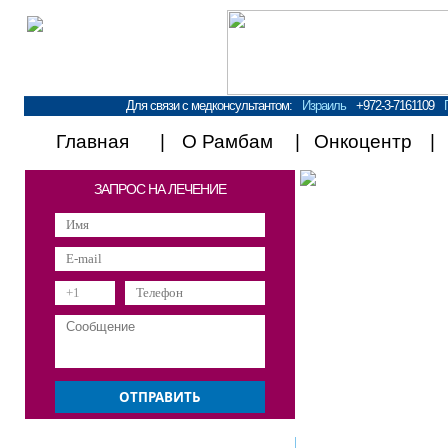
Для связи с медконсультантом:
Израиль
+972-3-7161109
Главная
О Рамбам
Онкоцентр
ЗАПРОС НА ЛЕЧЕНИЕ