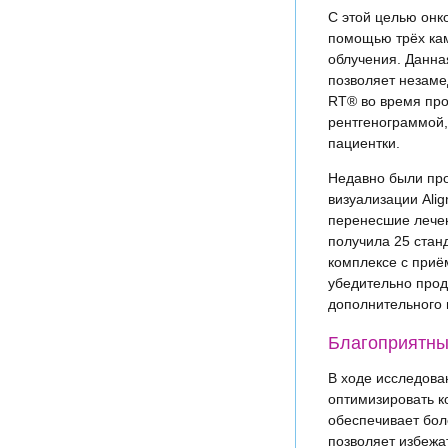
С этой целью онк
помощью трёх кам
облучения. Данна
позволяет незаме
RT® во время про
рентгенограммой,
пациентки.
Недавно были про
визуализации Ali
перенесшие лечен
получила 25 стан
комплексе с приё
убедительно прод
дополнительного 
Благоприятн
В ходе исследова
оптимизировать к
обеспечивает бол
позволяет избежа