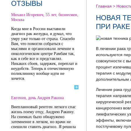
ОТЗЫВЫ
Главная >
Новост
Михаил Игоревич, 55 лет, бизнесмен,
НОВАЯ Т
Москва
ПРИ РАКЕ
Когда мне в России выставили
диагноз рак желудка, я думал, что
умру уже только от страха. Спасибо
Вам, что помогли собраться с
В лечении рака г
мыслями и организовали лечение в
онкологическом центре Рамбам так,
используются пер
как я себе все и представлял.
совокупности с в
Никаких сбоев, задержек, переплат и
процент излечивш
неудобств. Теперь в отечественную
терапия с модули
поликлинику вообще идти не
хочется.
дополнительным л
Лечение рака груд
терапия направле
Евгения, дочь Андрея Ракина
хирургической ре
Внепланновый рентген легкого спас
канцерогенез вов
жизнь поему отцу, Андрею Ракину.
лимфатических уз
На снимках было обнаружено
эффекты, включаю
затемнение в легком, но врачи не
постлучевому пул
спешили ставить диагноз. Я решила