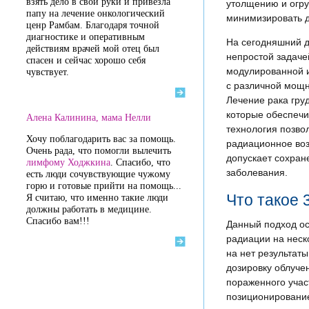
взять дело в свои руки и привезла
утолщению и огру
папу на лечение онкологический
минимизировать д
ценр Рамбам. Благодаря точной
диагностике и оперативным
На сегодняшний 
действиям врачей мой отец был
непростой задаче
спасен и сейчас хорошо себя
модулированной и
чувствует.
с различной мощн
Лечение рака гру
которые обеспечи
Алена Калинина, мама Нелли
технология позво
Хочу поблагодарить вас за помощь.
радиационное воз
Очень рада, что помогли вылечить
допускает сохран
лимфому Ходжкина
. Спасибо, что
заболевания.
есть люди сочувствующие чужому
горю и готовые прийти на помощь...
Что такое 
Я считаю, что именно такие люди
должны работать в медицине.
Спасибо вам!!!
Данный подход ос
радиации на неск
на нет результат
дозировку облуче
пораженного учас
позиционирование