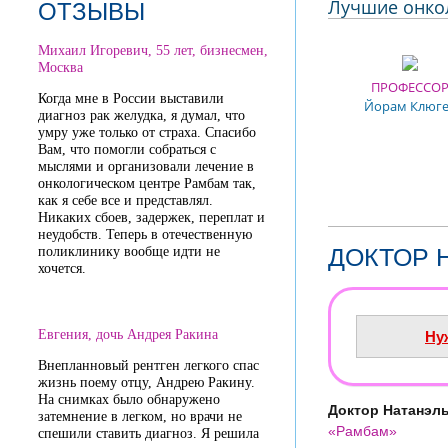
Лучшие онко
ОТЗЫВЫ
Михаил Игоревич, 55 лет, бизнесмен,
Москва
ПРОФЕССО
Когда мне в России выставили
Йорам Клюг
диагноз рак желудка, я думал, что
умру уже только от страха. Спасибо
Вам, что помогли собраться с
мыслями и организовали лечение в
онкологическом центре Рамбам так,
как я себе все и представлял.
Никаких сбоев, задержек, переплат и
неудобств. Теперь в отечественную
ДОКТОР 
поликлинику вообще идти не
хочется.
Евгения, дочь Андрея Ракина
Ну
Внепланновый рентген легкого спас
жизнь поему отцу, Андрею Ракину.
На снимках было обнаружено
Доктор Натанэл
затемнение в легком, но врачи не
«Рамбам»
спешили ставить диагноз. Я решила