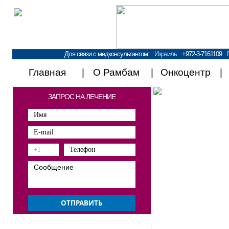
Для связи с медконсультантом:
Израиль
+972-3-7161109
Главная
О Рамбам
Онкоцентр
ЗАПРОС НА ЛЕЧЕНИЕ