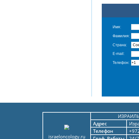
Имя:
Фамилия:
Страна:
E-mail:
Телефон:
ИЗРАИЛ
Адрес
Изр
Телефон
+972
israeloncology.ru
Граф. Работы
24/