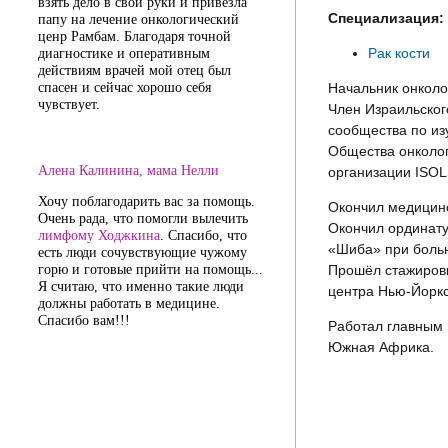
взять дело в свои руки и привезла
Специализация:
папу на лечение онкологический
ценр Рамбам. Благодаря точной
Рак кости
диагностике и оперативным
действиям врачей мой отец был
спасен и сейчас хорошо себя
Начальник онколо
чувствует.
Член Израильског
сообщества по из
Общества онколо
Алена Калинина, мама Нелли
организации ISOLS 
Хочу поблагодарить вас за помощь.
Окончил медицинс
Очень рада, что помогли вылечить
Окончил ординату
лимфому Ходжкина
. Спасибо, что
«Шиба» при боль
есть люди сочувствующие чужому
горю и готовые прийти на помощь...
Прошёл стажировк
Я считаю, что именно такие люди
центра Нью-Йоркс
должны работать в медицине.
Спасибо вам!!!
Работал главным 
Южная Африка.