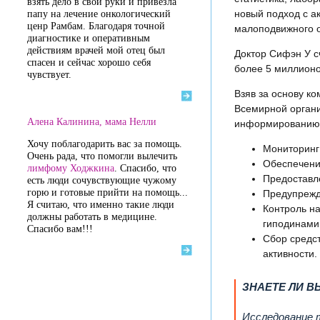
взять дело в свои руки и привезла
новый подход с а
папу на лечение онкологический
ценр Рамбам. Благодаря точной
малоподвижного о
диагностике и оперативным
действиям врачей мой отец был
Доктор Сифэн У с
спасен и сейчас хорошо себя
более 5 миллионо
чувствует.
Взяв за основу к
Всемирной органи
Алена Калинина, мама Нелли
информированию 
Хочу поблагодарить вас за помощь.
Мониторинг
Очень рада, что помогли вылечить
Обеспечени
лимфому Ходжкина
. Спасибо, что
Предоставл
есть люди сочувствующие чужому
горю и готовые прийти на помощь...
Предупрежд
Я считаю, что именно такие люди
Контроль н
должны работать в медицине.
гиподинами
Спасибо вам!!!
Сбор средс
активности.
ЗНАЕТЕ ЛИ В
Исследование 