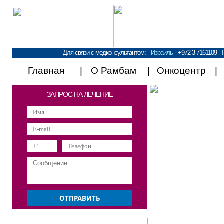
Для связи с медконсультантом:
Израиль
+972-3-7161109
Главная
О Рамбам
Онкоцентр
ЗАПРОС НА ЛЕЧЕНИЕ