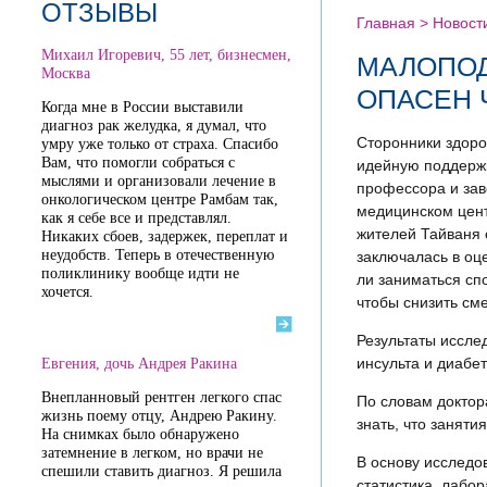
ОТЗЫВЫ
Главная >
Новост
Михаил Игоревич, 55 лет, бизнесмен,
МАЛОПОД
Москва
ОПАСЕН 
Когда мне в России выставили
диагноз рак желудка, я думал, что
Сторонники здоро
умру уже только от страха. Спасибо
Вам, что помогли собраться с
идейную поддержк
мыслями и организовали лечение в
профессора и за
онкологическом центре Рамбам так,
медицинском цент
как я себе все и представлял.
жителей Тайваня 
Никаких сбоев, задержек, переплат и
неудобств. Теперь в отечественную
заключалась в оц
поликлинику вообще идти не
ли заниматься сп
хочется.
чтобы снизить см
Результаты иссле
инсульта и диабе
Евгения, дочь Андрея Ракина
Внепланновый рентген легкого спас
По словам доктор
жизнь поему отцу, Андрею Ракину.
знать, что заняти
На снимках было обнаружено
затемнение в легком, но врачи не
В основу исследо
спешили ставить диагноз. Я решила
статистика, лабо