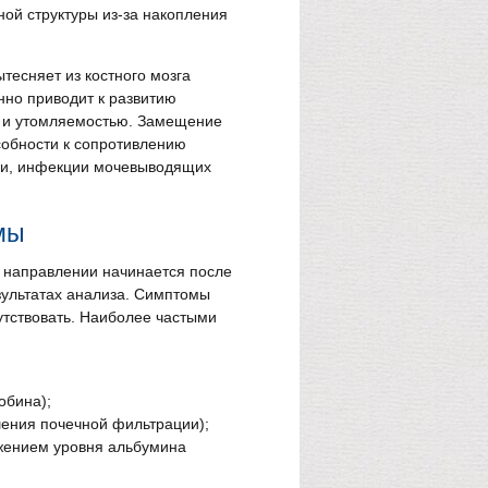
ной структуры из-за накопления
тесняет из костного мозга
нно приводит к развитию
ю и утомляемостью. Замещение
собности к сопротивлению
ии, инфекции мочевыводящих
мы
м направлении начинается после
зультатах анализа. Симптомы
сутствовать. Наиболее частыми
обина);
шения почечной фильтрации);
ижением уровня альбумина