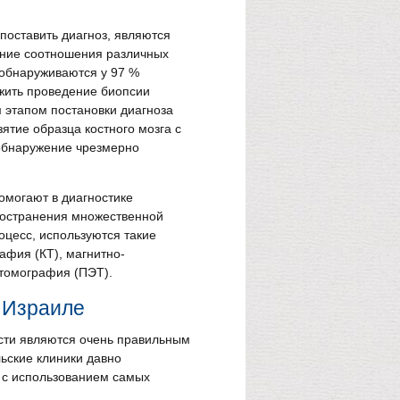
оставить диагноз, являются
ние соотношения различных
 обнаруживаются у 97 %
ожить проведение биопсии
 этапом постановки диагноза
ятие образца костного мозга с
обнаружение чрезмерно
могают в диагностике
ространения множественной
оцесс, используются такие
афия (КТ), магнитно-
томография (ПЭТ).
 Израиле
ости являются очень правильным
ьские клиники давно
 с использованием самых