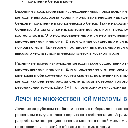
появление белка в моче.
Важными лабораторными исследованиями, помогающими п
методы электрофореза крови и мочи, выявляющие наруше
белков и появление патологического белка. Такие находки
больных. В этом случае израильские доктора могут предл
костного мозга. Это исследование является неотъемлемым
множественной миеломы. В этом случае осуществляется вз
помощью иглы. Критерием постановки диагноза является 
высокого числа плазматических клеток в костном мозге.
Различные визуализирующие методы также существенно по
множественной миеломы. Для определения степени расп
миеломы и обнаружения костей скелета, вовлеченных в пр
методы как рентгенография скелета, компьютерная томогр
резонансная томография (МРТ), позитронно-эмиссионная 
Лечение множественной миеломы в
Лечение за рубежом вообще и лечение в Израиле в частн
решением в случае такого серьезного заболевания. Израил
разработали концепцию лечения множественной миеломы
прогрессивных знаний в области онкогематологии.