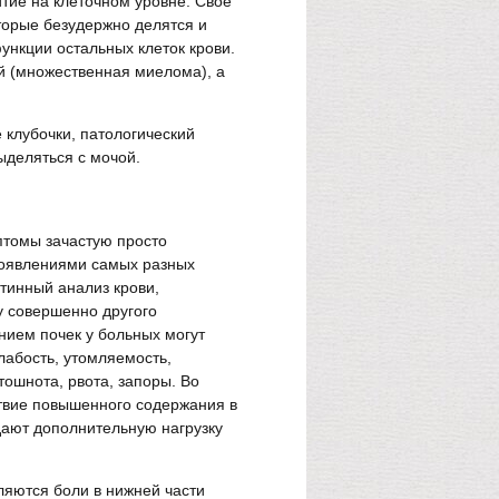
итие на клеточном уровне. Свое
торые безудержно делятся и
ункции остальных клеток крови.
ей (множественная миелома), а
 клубочки, патологический
ыделяться с мочой.
ы
птомы зачастую просто
проявлениями самых разных
тинный анализ крови,
 совершенно другого
нием почек у больных могут
лабость, утомляемость,
ошнота, рвота, запоры. Во
твие повышенного содержания в
дают дополнительную нагрузку
яются боли в нижней части