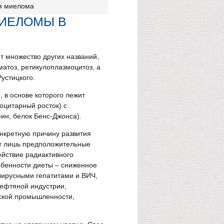
я миелома
ИЕЛОМЫ В
т множество других названий,
атоз, ретикулоплазмоцитоз, а
устицкого.
 в основе которого лежит
оцитарный росток) с
ин, белок Бенс-Джонса).
онкретную причину развития
т лишь предположительные
ействие радиактивного
обенности диеты – сниженное
вирусными гепатитами и ВИЧ,
нефтяной индустрии,
ской промышленности,