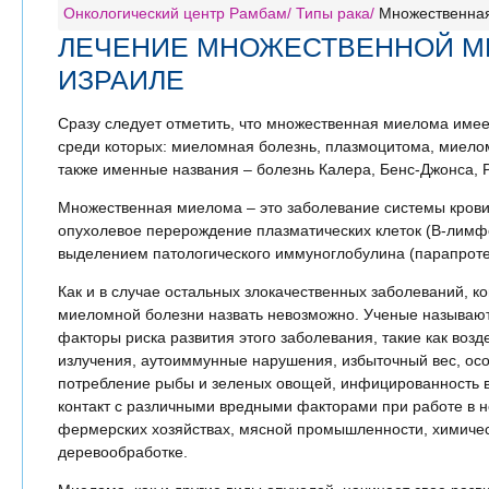
Онкологический центр Рамбам
Типы рака
Множественна
ЛЕЧЕНИЕ МНОЖЕСТВЕННОЙ М
ИЗРАИЛЕ
Сразу следует отметить, что множественная миелома имее
среди которых: миеломная болезнь, плазмоцитома, миелом
также именные названия – болезнь Калера, Бенс-Джонса, Р
Множественная миелома – это заболевание системы крови,
опухолевое перерождение плазматических клеток (В-лимф
выделением патологического иммуноглобулина (парапроте
Как и в случае остальных злокачественных заболеваний, к
миеломной болезни назвать невозможно. Ученые называю
факторы риска развития этого заболевания, такие как возд
излучения, аутоиммунные нарушения, избыточный вес, ос
потребление рыбы и зеленых овощей, инфицированность 
контакт с различными вредными факторами при работе в 
фермерских хозяйствах, мясной промышленности, химиче
деревообработке.