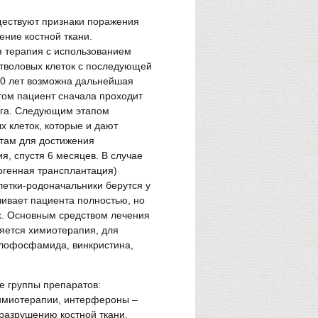
уществуют признаки поражения
ение костной ткани.
 терапия с использованием
стволовых клеток с последующей
 70 лет возможна дальнейшая
том пациент сначала проходит
озга. Следующим этапом
х клеток, которые и дают
там для достижения
я, спустя 6 месяцев. В случае
огенная трансплантация)
летки-родоначальники берутся у
чивает пациента полностью, но
х. Основным средством лечения
ляется химиотерапия, для
клофосфамида, винкристина,
е группы препаратов:
имиотерапии, интерфероны –
разрушению костной ткани.