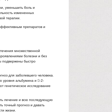
ки, уменьшить боль и
ельность измененных
вой терапии.
эффективным препаратов и
 течения множественной
проявлениями болезни и без
ты подвержены быстро
гноз для заболевшего человека.
ю уровня альбумина и -2-
ют генетическое исследование
ать лечение и всю последующую
ть точный прогноз и давать
ти жизни.