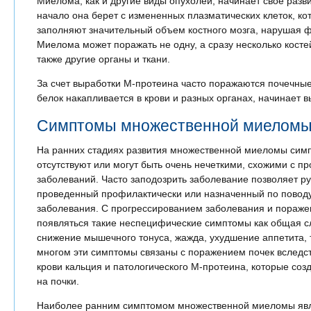
Миелома, как и другие виды опухолей, начинает свое разв
начало она берет с измененных плазматических клеток, ко
заполняют значительный объем костного мозга, нарушая ф
Миелома может поражать не одну, а сразу несколько кост
также другие органы и ткани.
За счет выработки М-протеина часто поражаются почечные
белок накапливается в крови и разных органах, начинает в
Симптомы множественной миелом
На ранних стадиях развития множественной миеломы сим
отсутствуют или могут быть очень нечеткими, схожими с 
заболеваний. Часто заподозрить заболевание позволяет ру
проведенный профилактически или назначенный по поводу
заболевания. С прогрессированием заболевания и пораже
появляться такие неспецифические симптомы как общая с
снижение мышечного тонуса, жажда, ухудшение аппетита, т
многом эти симптомы связаны с поражением почек вследс
крови кальция и патологического М-протеина, которые соз
на почки.
Наиболее ранним симптомом множественной миеломы явл