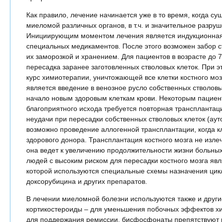
Как правило, лечение начинается уже в то время, когда с
миеломой различных органов, в т.ч. и значительное разруш
Инициирующим моментом лечения является индукционная
специальных медикаментов. После этого возможен забор 
их заморозкой и хранением. Для пациентов в возрасте до
пересадка заранее заготовленных стволовых клеток. При э
курс химиотерапии, уничтожающей все клетки костного м
является введение в венозное русло собственных стволовы
начало новым здоровым клеткам крови. Некоторым пациен
благоприятного исхода требуется повторная трансплантаци
неудачи при пересадки собственных стволовых клеток (аут
возможно проведение аллогенной трансплантации, когда к
здорового донора. Трансплантация костного мозга не изле
она ведет к увеличению продолжительности жизни больны
людей с высоким риском для пересадки костного мозга яв
которой используются специальные схемы назначения ци
доксорубицина и других препаратов.
В лечении миеломной болезни используются также и други
кортикостероиды – для уменьшения побочных эффектов х
для поддержания ремиссии, бисфосфонаты препятствуют 