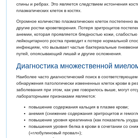
спины и ребрах. Это является следствием истончения кост
плазматических клеток в костях.
Огромное количество плазматических клеток постепенно вы
другие ростки кроветворения. Потеря эритроцитов постепе
анемии, которая проявляется бледностью кожи, слабость
лейкоцитарного ростка приводит к потере нормальной спо
инфекциям, что вызывает частые бактериальные пневмон
путей, опоясывающий лишай и другие осложнения.
Диагностика множественной миело
Наиболее часто диагностический поиск в соответствующе
обнаружения патологически измененных клеток крови в ре
заболевания при этом, как уже говорилось выше, могут от
лабораторными признаками являются:
повышение содержания кальция в плазме крови;
анемия (снижение содержания эритроцитов и гемогл
повышение уровня креатинина (как показатель ухуд
повышения уровня белка в крови в сочетании со сн
(«глобулиновый провал»);